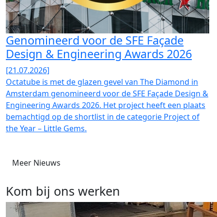
Genomineerd voor de SFE Façade
Design & Engineering Awards 2026
[21.07.2026]
Octatube is met de glazen gevel van The Diamond in
Amsterdam genomineerd voor de SFE Façade Design &
Engineering Awards 2026. Het project heeft een plaats
bemachtigd op de shortlist in de categorie Project of
the Year – Little Gems.
Meer Nieuws
Kom bij ons werken