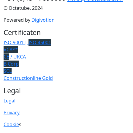
© Octatube, 2024
Powered by
Digivotion
Certificaten
ISO 9001 |
ISO 45001
VCA**
CE
/ UKCA
B Corp
SCL
Constructionline Gold
Legal
Legal
Privacy
Cookie
s