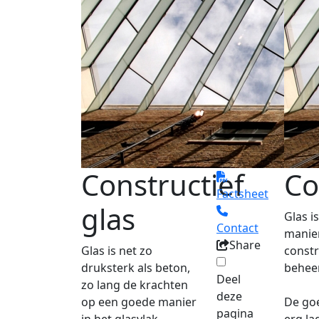
Constructief
Co
Factsheet
glas
Glas i
Contact
manier
Share
Glas is net zo
constr
druksterk als beton,
beheer
Deel
zo lang de krachten
deze
op een goede manier
De go
pagina