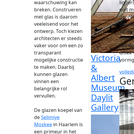
waarschuwing kan
ligger
breken. Construeren
niet m
met glas is daarom
geome
veeleisend voor het
dakvla
ontwerp. Toch kiezen
op de 
architecten er steeds
Het pr
vaker voor om een zo
het Wo
transparant
uniek 
Victoria
mogelijke constructie
vormg
&
te maken. Daarbij
volled
kunnen glazen
Albert
Ger
vinnen een
Museum
belangrijke rol
Daylit
vervullen.
Gallery
De glazen koepel van
de
Selimiye
Moskee
in Haarlem is
een primeur in het