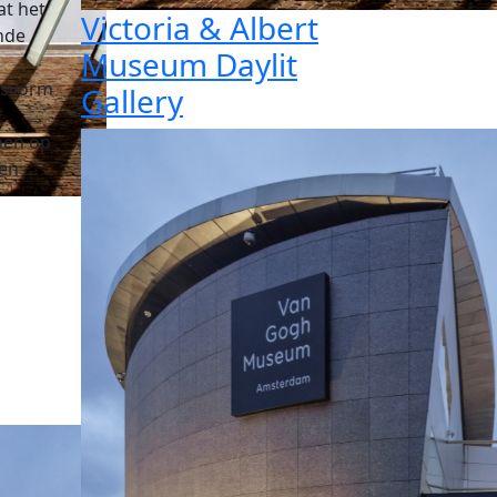
at het
Victoria & Albert
ande
Museum Daylit
sisvorm
Gallery
nen op
een