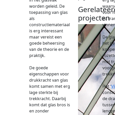
in het glasvlak
erg la
worden geleid. De
waarsc
Gerelateer
toepassing van glas
voor h
projecten
als
zo tra
constructiemateriaal
vinnen
is erg interessant
maar vereist een
De gl
goede beheersing
het ge
van de theorie en de
koepel
praktijk.
rozett
met tr
De goede
voorg
eigenschappen voor
trekk
drukkracht van glas
komt samen met erg
Het ‘
V
lage sterkte bij
constr
trekkracht. Daarbij
de dra
komt dat glas bros is
tussen
en zonder
lengte