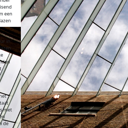
onder
eisend
om een
lazen
ur in
glazen
ge
onden
t
het
taat
as met
een
n de