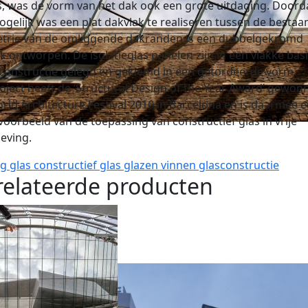
s, was de vorm van het dak ook een grote uitdaging. Doord
ogelijk was een plat dakvlak te realiseren tussen de besta
trie van de omliggende dakranden is een dubbelgekromd
k ontworpen. De isolatieglas panelen zijn in een vlakke ba
constructie gelegd en geklemd in een getordeerde vorm.
oject heeft de ‘Structural Design of the Year Award’ gewon
rld Architecture Festival 2010 in Barcelona en is daarmee 
voorbeeld van de toepassing van constructief glas in vrije
eving.
ig glas
constructief glas
glazen vinnen
glasconstructie
elateerde producten