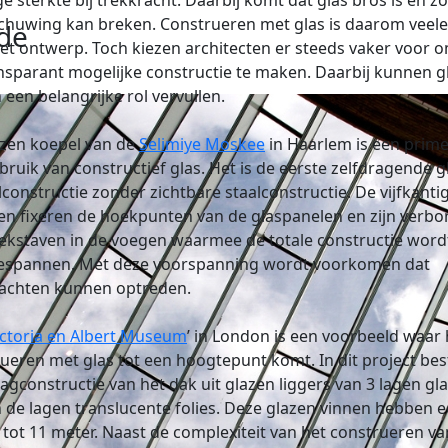
ge sterkte bij trekkracht. Daarbij komt dat glas bros is en z
huwing kan breken. Construeren met glas is daarom veel
de
et ontwerp. Toch kiezen architecten er steeds vaker voor 
nsparant mogelijke constructie te maken. Daarbij kunnen g
 een belangrijke rol vervullen.
azen koepel van de
Selimiye Moskee
in Haarlem is een prime
bruik van constructief glas. Het is de eerste zelfdragende 
constructie zonder zichtbare staalconstructie. De vijfkanti
en fixeren de hoekpunten van de glaspanelen en zijn verb
ekstaven in de voegen waarmee de totale constructie word
espannen. Met deze voorspanning wordt voorkomen dat
rachten kunnen optreden.
ictoria en Albert Museum
’ in London is een voorbeeld waar 
ueren met glas tot een hoogtepunt komt. In dit project bes
agconstructie van het dak uit glazen liggers van 3 lagen gl
 de lagen translucente folies. Deze glazen vinnen hebben 
 tot 11 meter. Naast de complexiteit van het construeren va