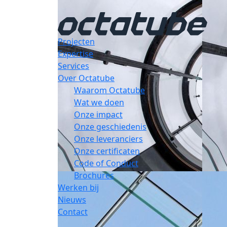
Projecten
Expertise
Services
Over Octatube
Waarom Octatube
Wat we doen
Onze impact
Onze geschiedenis
Onze leveranciers
Onze certificaten
Code of Conduct
Brochures
Werken bij
Nieuws
Contact