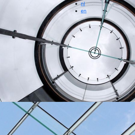
nl
en