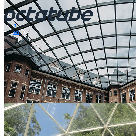
nl
en