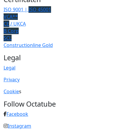
ISO 9001 |
ISO 45001
VCA**
CE
/ UKCA
B Corp
SCL
Constructionline Gold
Legal
Legal
Privacy
Cookie
s
Follow Octatube
Facebook
Instagram