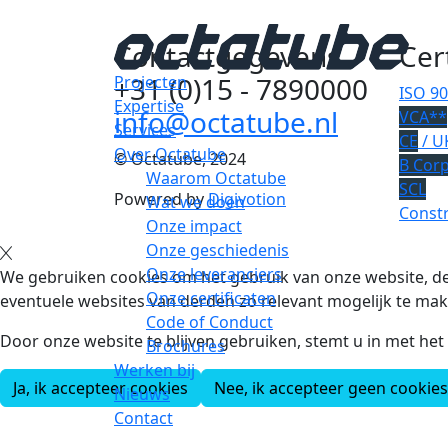
Contactgegevens
Cer
+31 (0)15 - 7890000
Projecten
ISO 9
Expertise
info@octatube.nl
VCA**
Services
CE
/ U
Over Octatube
© Octatube, 2024
B Cor
Waarom Octatube
SCL
Powered by
Digivotion
Wat we doen
Constr
Onze impact
Onze geschiedenis
Onze leveranciers
We gebruiken cookies om het gebruik van onze website, de
Onze certificaten
eventuele websites van derden zo relevant mogelijk te mak
Code of Conduct
Door onze website te blijven gebruiken, stemt u in met he
Brochures
Werken bij
Ja, ik accepteer cookies
Nee, ik accepteer geen cookies
Nieuws
Contact