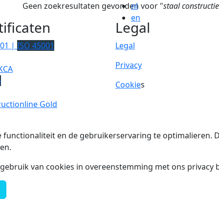
Geen zoekresultaten gevonden voor "
nl
staal constructie
en
tificaten
Legal
001 |
ISO 45001
Legal
Privacy
KCA
p
Cookie
s
uctionline Gold
 functionaliteit en de gebruikerservaring te optimalieren
en.
t gebruik van cookies in overeenstemming met ons privacy b