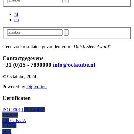
nl
en
Geen zoekresultaten gevonden voor "
Dutch Steel Award
"
Contactgegevens
+31 (0)15 - 7890000
info@octatube.nl
© Octatube, 2024
Powered by
Digivotion
Certificaten
ISO 9001 |
ISO 45001
VCA**
CE
/ UKCA
B Corp
SCL