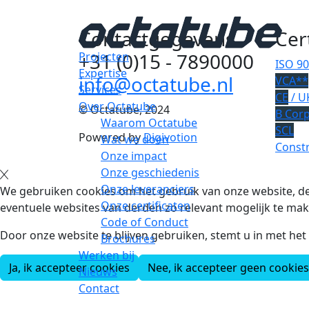
Contactgegevens
Cer
+31 (0)15 - 7890000
Projecten
ISO 9
Expertise
info@octatube.nl
VCA**
Services
CE
/ U
Over Octatube
© Octatube, 2024
B Cor
Waarom Octatube
SCL
Powered by
Digivotion
Wat we doen
Constr
Onze impact
Onze geschiedenis
Onze leveranciers
We gebruiken cookies om het gebruik van onze website, de
Onze certificaten
eventuele websites van derden zo relevant mogelijk te mak
Code of Conduct
Door onze website te blijven gebruiken, stemt u in met he
Brochures
Werken bij
Ja, ik accepteer cookies
Nee, ik accepteer geen cookies
Nieuws
Contact