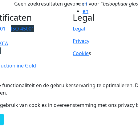
Geen zoekresultaten gevonden voor "
nl
beloopbaar glas
en
tificaten
Legal
001 |
ISO 45001
Legal
Privacy
KCA
p
Cookie
s
uctionline Gold
 functionaliteit en de gebruikerservaring te optimalieren
en.
t gebruik van cookies in overeenstemming met ons privacy b