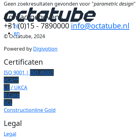
Geen zoekresultaten gevonden voor "
parametric design
"
Contactgegevens
+31 (0)15 - 7890000
info@octatube.nl
nl
en
© Octatube, 2024
Powered by
Digivotion
Certificaten
ISO 9001 |
ISO 45001
VCA**
CE
/ UKCA
B Corp
SCL
Constructionline Gold
Legal
Legal