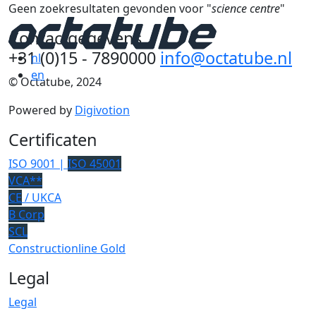
Geen zoekresultaten gevonden voor "
science centre
"
Contactgegevens
+31 (0)15 - 7890000
info@octatube.nl
nl
en
© Octatube, 2024
Powered by
Digivotion
Certificaten
ISO 9001 |
ISO 45001
VCA**
CE
/ UKCA
B Corp
SCL
Constructionline Gold
Legal
Legal