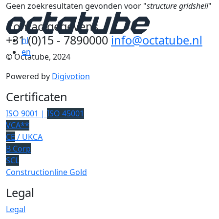
Geen zoekresultaten gevonden voor "
structure gridshell
"
Contactgegevens
+31 (0)15 - 7890000
info@octatube.nl
nl
en
© Octatube, 2024
Powered by
Digivotion
Certificaten
ISO 9001 |
ISO 45001
VCA**
CE
/ UKCA
B Corp
SCL
Constructionline Gold
Legal
Legal