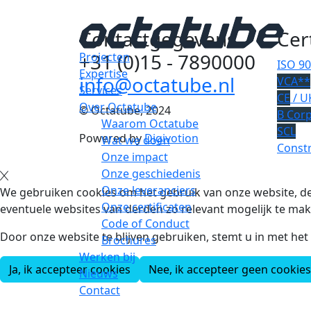
Contactgegevens
Cer
+31 (0)15 - 7890000
Projecten
ISO 9
Expertise
info@octatube.nl
VCA**
Services
CE
/ U
Over Octatube
© Octatube, 2024
B Cor
Waarom Octatube
SCL
Powered by
Digivotion
Wat we doen
Constr
Onze impact
Onze geschiedenis
Onze leveranciers
We gebruiken cookies om het gebruik van onze website, de
Onze certificaten
eventuele websites van derden zo relevant mogelijk te mak
Code of Conduct
Door onze website te blijven gebruiken, stemt u in met he
Brochures
Werken bij
Ja, ik accepteer cookies
Nee, ik accepteer geen cookies
Nieuws
Contact