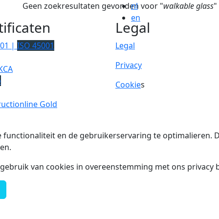
Geen zoekresultaten gevonden voor "
nl
walkable glass
"
en
tificaten
Legal
001 |
ISO 45001
Legal
Privacy
KCA
p
Cookie
s
uctionline Gold
 functionaliteit en de gebruikerservaring te optimalieren
en.
t gebruik van cookies in overeenstemming met ons privacy b