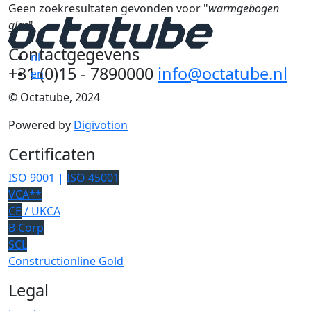
Geen zoekresultaten gevonden voor "
warmgebogen
glas
"
Contactgegevens
nl
+31 (0)15 - 7890000
info@octatube.nl
en
© Octatube, 2024
Powered by
Digivotion
Certificaten
ISO 9001 |
ISO 45001
VCA**
CE
/ UKCA
B Corp
SCL
Constructionline Gold
Legal