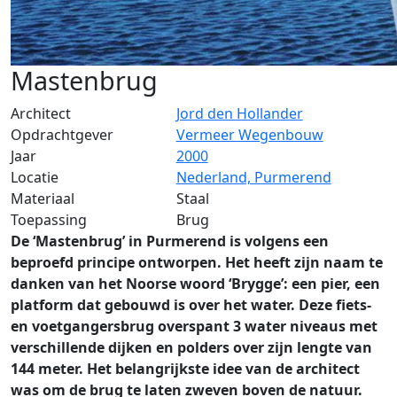
Mastenbrug
Architect
Jord den Hollander
Opdrachtgever
Vermeer Wegenbouw
Jaar
2000
Locatie
Nederland, Purmerend
Materiaal
Staal
Toepassing
Brug
De ‘Mastenbrug’ in Purmerend is volgens een
beproefd principe ontworpen. Het heeft zijn naam te
danken van het Noorse woord ‘Brygge’: een pier, een
platform dat gebouwd is over het water. Deze fiets-
en voetgangersbrug overspant 3 water niveaus met
verschillende dijken en polders over zijn lengte van
144 meter. Het belangrijkste idee van de architect
was om de brug te laten zweven boven de natuur.