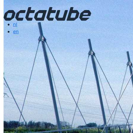
nl
en