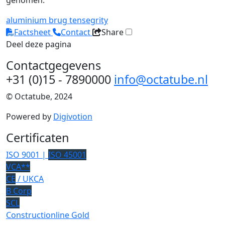
genomen.
aluminium
brug
tensegrity
Factsheet
Contact
Share
Deel deze pagina
Contactgegevens
+31 (0)15 - 7890000
info@octatube.nl
© Octatube, 2024
Powered by
Digivotion
Certificaten
ISO 9001 |
ISO 45001
VCA**
CE
/ UKCA
B Corp
SCL
Constructionline Gold