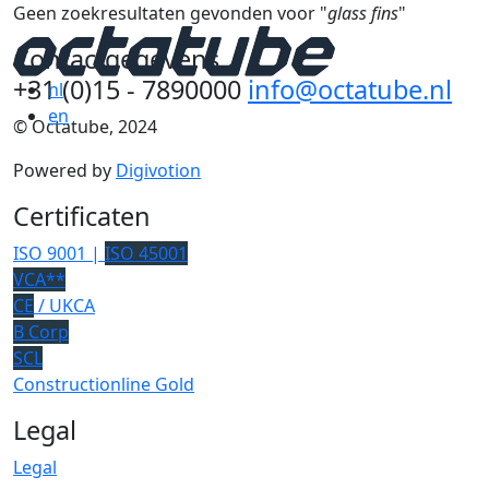
Geen zoekresultaten gevonden voor "
glass fins
"
Contactgegevens
+31 (0)15 - 7890000
info@octatube.nl
nl
en
© Octatube, 2024
Powered by
Digivotion
Certificaten
ISO 9001 |
ISO 45001
VCA**
CE
/ UKCA
B Corp
SCL
Constructionline Gold
Legal
Legal