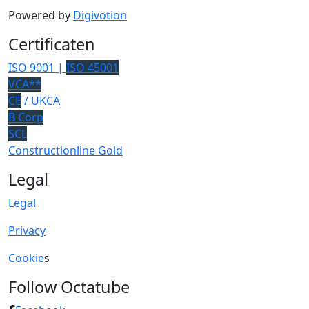
Powered by
Digivotion
Certificaten
ISO 9001 |
ISO 45001
VCA**
CE
/ UKCA
B Corp
SCL
Constructionline Gold
Legal
Legal
Privacy
Cookie
s
Follow Octatube