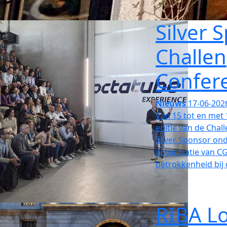
Silver 
Challen
Confer
Nieuws
17-06-202
Van 15 tot en met 
editie van de Chal
Silver Sponsor on
organisatie van C
betrokkenheid bij
RIBA L