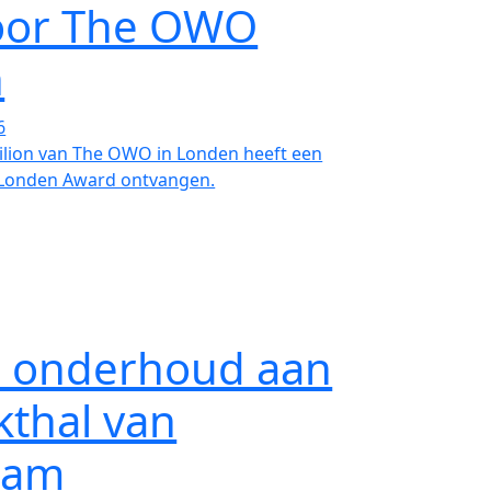
oor The OWO
n
6
ilion van The OWO in Londen heeft een
 Londen Award ontvangen.
ks onderhoud aan
kthal van
dam