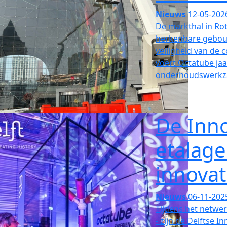
Nieuws
12-05-202
De markthal in Ro
herkenbare gebouw
veiligheid van de
voert Octatube jaar
onderhoudswerkz
De Inn
etalage
innovat
Nieuws
06-11-202
Tijdens het netwer
- zijn de Delftse 