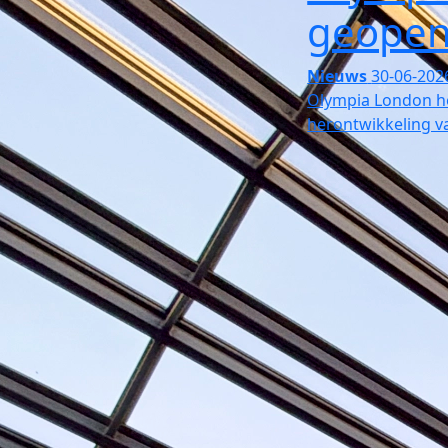
geope
Nieuws
30-06-202
Olympia London he
herontwikkeling v