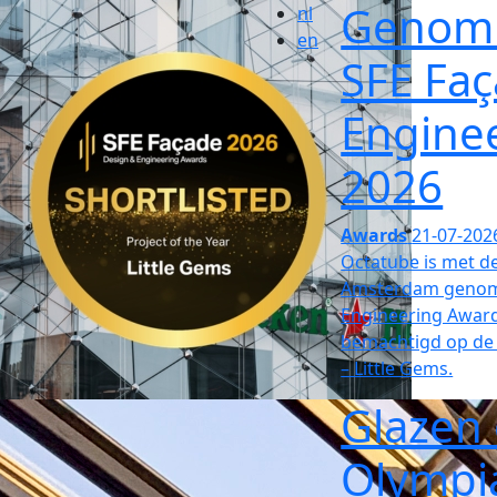
Genomi
nl
en
SFE Fa
Engine
2026
Awards
21-07-202
Octatube is met d
Amsterdam genomi
Engineering Awards
bemachtigd op de s
– Little Gems.
Glazen
Olympi