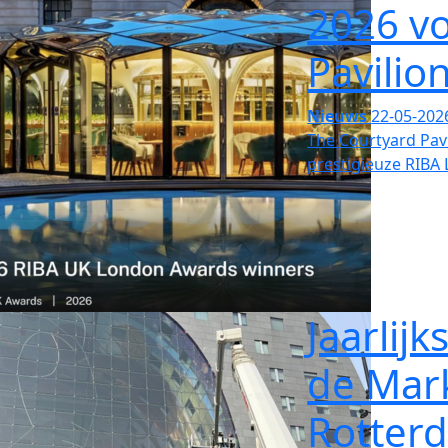
2026 v
Pavilio
Nieuws
22-05-202
The Courtyard Pav
prestigieuze RIBA
Jaarlij
de Mar
Rotter