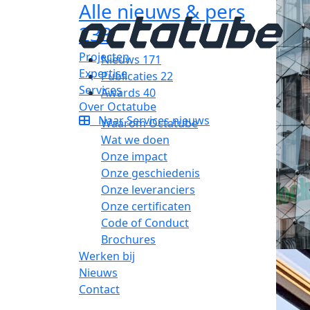
Alle nieuws & pers
233
Projecten
Nieuws
171
Expertise
Publicaties
22
Services
Awards
40
Over Octatube
Naar Services nieuws
Waarom Octatube
Wat we doen
Onze impact
Onze geschiedenis
Onze leveranciers
Onze certificaten
Code of Conduct
Brochures
Werken bij
Nieuws
Contact