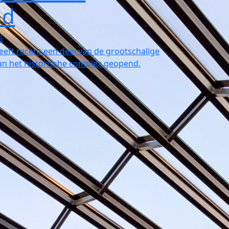
nd
6
eft recent een deel van de grootschalige
an het historische complex geopend.