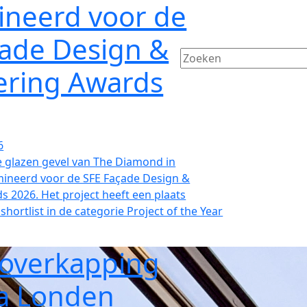
neerd voor de
çade Design &
ering Awards
6
e glazen gevel van The Diamond in
neerd voor de SFE Façade Design &
 2026. Het project heeft een plaats
hortlist in de categorie Project of the Year
 overkapping
a Londen