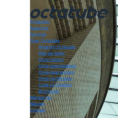
Projecten
Expertise
Services
Over Octatube
Waarom Octatube
Wat we doen
Onze impact
Onze geschiedenis
Onze leveranciers
Onze certificaten
Code of Conduct
Brochures
Werken bij
Nieuws
Contact