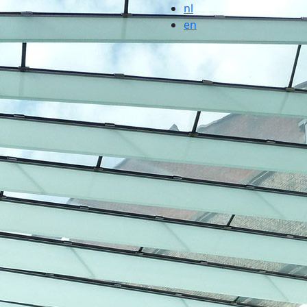
nl
en