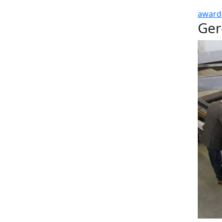
award
Ger