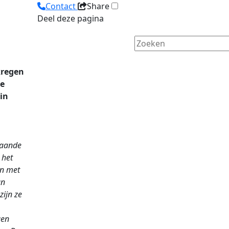
Contact
Share
Deel deze pagina
kregen
de
 in
gaande
 het
en met
an
zijn ze
gen