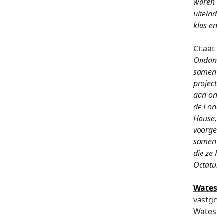
waren 
uiteind
klas en
Citaat
Ondank
samenw
projec
aan onz
de Lon
House,
voorge
samenw
die ze 
Octatu
Wates
vastgo
Wates 