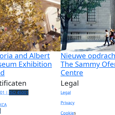
toria and Albert
Nieuwe opdrach
eum Exhibition
The Sammy Ofe
ad
Centre
tificaten
Legal
001 |
ISO 45001
Legal
Privacy
KCA
p
Cookie
s