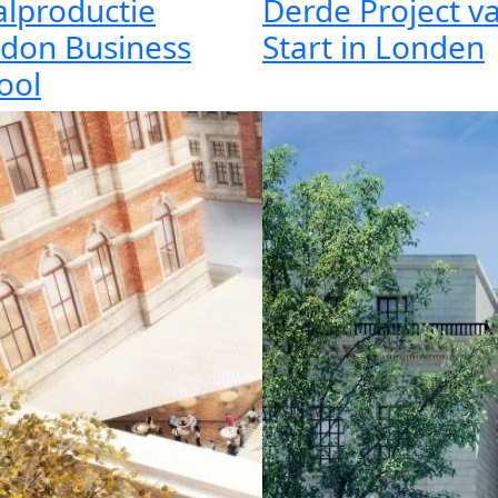
alproductie
Derde Project v
don Business
Start in Londen
ool