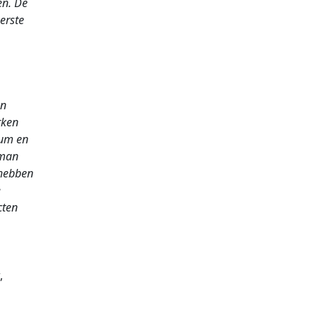
en. De
erste
en
rken
eum en
sman
 hebben
e
cten
,