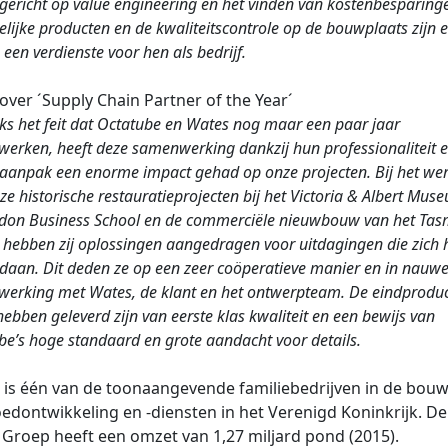
gericht op value engineering en het vinden van kostenbesparing
elijke producten en de kwaliteitscontrole op de bouwplaats zijn e
 een verdienste voor hen als bedrijf.
 over ´Supply Chain Partner of the Year´
s het feit dat Octatube en Wates nog maar een paar jaar
erken, heeft deze samenwerking dankzij hun professionaliteit 
taanpak
een enorme impact gehad op onze projecten
. Bij het we
e historische restauratieprojecten bij het Victoria & Albert Mus
don Business School en de commerciële nieuwbouw van het Ta
 hebben zij oplossingen aangedragen voor uitdagingen die zich
daan. Dit deden ze op een zeer coöperatieve manier en in nauw
erking met Wates, de klant en het ontwerpteam. De eindprodu
hebben geleverd zijn van eerste klas kwaliteit en een bewijs van
be’s hoge standaard en grote aandacht voor details.
i
s één van de toonaangevende familiebedrijven in de bouw
edontwikkeling en -diensten in het Verenigd Koninkrijk. De
Groep heeft een omzet van 1,27 miljard pond (2015).