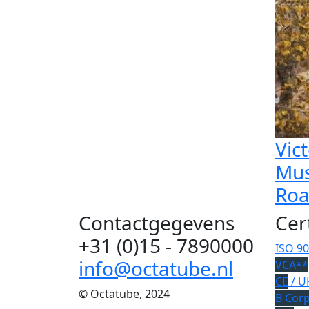
Vic
Mus
Ro
Contactgegevens
Cer
+31 (0)15 - 7890000
ISO 9
info@octatube.nl
VCA**
CE
/ U
© Octatube, 2024
B Cor