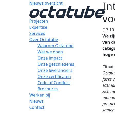
In
Nieuws overzicht
vo
Projecten
Expertise
[17.10
Services
We zi
Over Octatube
van d
Waarom Octatube
catego
Wat we doen
hoge m
Onze impact
Onze geschiedenis
Citaat
Onze leveranciers
Octatu
Onze certificaten
fases 
Code of Conduct
Tasman
Brochures
zich m
Werken bij
monume
Nieuws
pro-ac
Contact
samenw