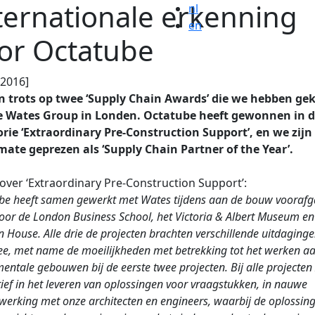
ternationale erkenning
nl
en
or Octatube
.2016]
jn trots op twee ‘Supply Chain Awards’ die we hebben ge
e Wates Group in Londen. Octatube heeft gewonnen in 
rie ‘Extraordinary Pre-Construction Support’, en we zijn
ate geprezen als ‘Supply Chain Partner of the Year’.
 over ‘Extraordinary Pre-Construction Support’:
be heeft samen gewerkt met Wates tijdens aan de bouw vooraf
voor de London Business School, het Victoria & Albert Museum en
 House. Alle drie de projecten brachten verschillende uitdaging
ee, met name de moeilijkheden met betrekking tot het werken a
ntale gebouwen bij de eerste twee projecten. Bij alle projecten 
tief in het leveren van oplossingen voor vraagstukken, in nauwe
erking met onze architecten en engineers, waarbij de oplossin