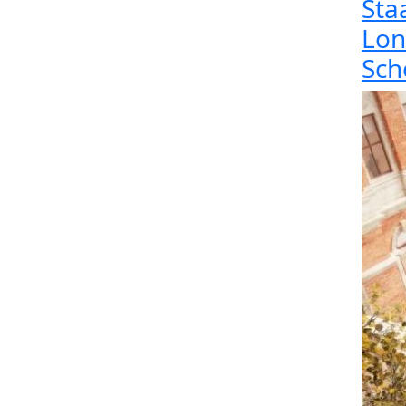
Sta
Lon
Sch