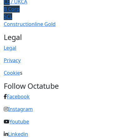
CE
/ UKCA
B Corp
SCL
Constructionline Gold
Legal
Legal
Privacy
Cookie
s
Follow Octatube
Facebook
Instagram
Youtube
Linkedin