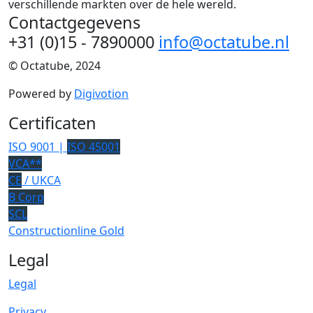
verschillende markten over de hele wereld.
Contactgegevens
+31 (0)15 - 7890000
info@octatube.nl
© Octatube, 2024
Powered by
Digivotion
Certificaten
ISO 9001 |
ISO 45001
VCA**
CE
/ UKCA
B Corp
SCL
Constructionline Gold
Legal
Legal
Privacy