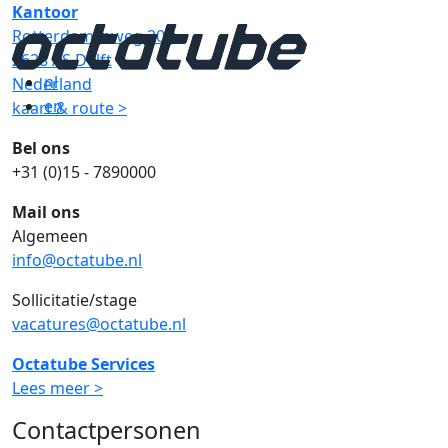
Kantoor
Rotterdamseweg 200
2628 AS Delft
nl
Nederland
en
kaart & route >
Bel ons
+31 (0)15 - 7890000
Mail ons
Algemeen
info@octatube.nl
Sollicitatie/stage
vacatures@octatube.nl
Octatube Services
Lees meer >
Contactpersonen