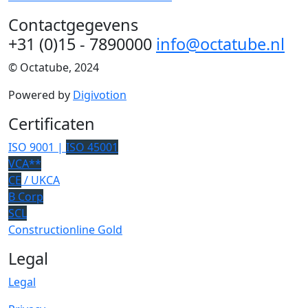
Contactgegevens
+31 (0)15 - 7890000
info@octatube.nl
© Octatube, 2024
Powered by
Digivotion
Certificaten
ISO 9001 |
ISO 45001
VCA**
CE
/ UKCA
B Corp
SCL
Constructionline Gold
Legal
Legal