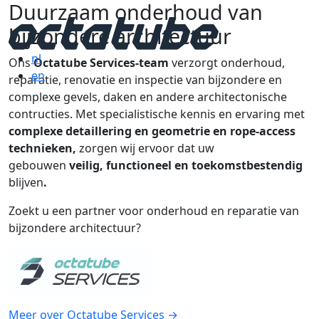
Duurzaam onderhoud van
bijzondere architectuur
nl
Ons
Octatube Services-team
verzorgt onderhoud,
en
reparatie, renovatie en inspectie van bijzondere en
complexe gevels, daken en andere architectonische
contructies. Met specialistische kennis en ervaring met
complexe detaillering en geometrie en
rope-access
technieken,
zorgen wij ervoor dat uw
gebouwen
veilig, functioneel en toekomstbestendig
blijven
.
Zoekt u een partner voor onderhoud en reparatie van
bijzondere architectuur?
Meer over Octatube Services →