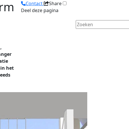
erm
Contact
Share
Deel deze pagina
,
anger
atie
in het
reeds