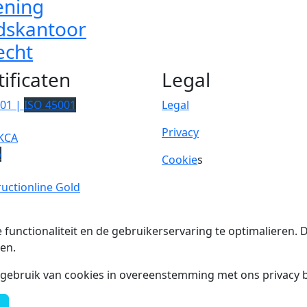
ning
dskantoor
echt
tificaten
Legal
001 |
ISO 45001
Legal
Privacy
KCA
p
Cookie
s
uctionline Gold
 functionaliteit en de gebruikerservaring te optimalieren
en.
t gebruik van cookies in overeenstemming met ons privacy b