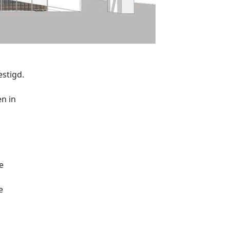
stigd.
n in
e
e