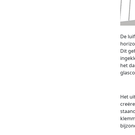
De lui
horizo
Dit ge
ingekl
het da
glasco
Het ui
creëre
staand
klemme
bijzon