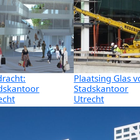
racht:
Plaatsing Glas v
dskantoor
Stadskantoor
echt
Utrecht