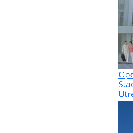
Opd
Sta
Utr