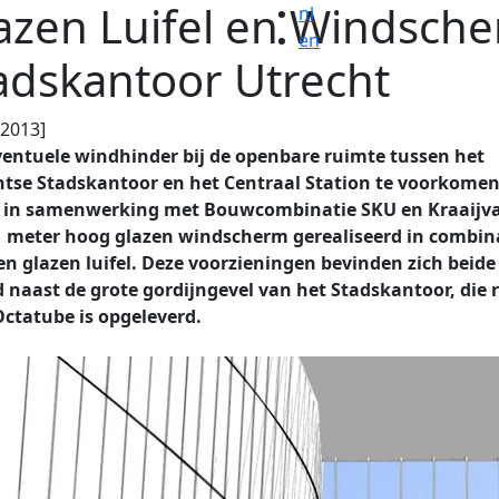
azen Luifel en Windsch
nl
en
adskantoor Utrecht
.2013]
entuele windhinder bij de openbare ruimte tussen het
htse Stadskantoor en het Centraal Station te voorkomen
 in samenwerking met Bouwcombinatie SKU en Kraaijv
1 meter hoog glazen windscherm gerealiseerd in combin
n glazen luifel. Deze voorzieningen bevinden zich beide 
 naast de grote gordijngevel van het Stadskantoor, die 
Octatube is opgeleverd.