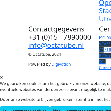
Ope
Sta
Utr
Contactgegevens
Cer
+31 (0)15 - 7890000
ISO 9
info@octatube.nl
VCA**
CE
/ U
© Octatube, 2024
B Cor
SCL
Powered by
Digivotion
Constr
We gebruiken cookies om het gebruik van onze website, de
eventuele websites van derden zo relevant mogelijk te mak
Door onze website te blijven gebruiken, stemt u in met he