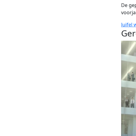
De gep
voorja
luifel
Ger