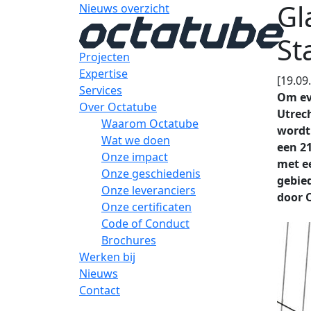
Gl
Nieuws overzicht
St
Projecten
Expertise
[19.09
Services
Om ev
Over Octatube
Utrec
Waarom Octatube
wordt
Wat we doen
een 2
Onze impact
met ee
Onze geschiedenis
gebied
Onze leveranciers
door 
Onze certificaten
Code of Conduct
Brochures
Werken bij
Nieuws
Contact