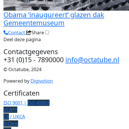
Obama ‘inaugureert’ glazen dak
Gemeentemuseum
Contact
Share
Deel deze pagina
Contactgegevens
+31 (0)15 - 7890000
info@octatube.nl
© Octatube, 2024
Powered by
Digivotion
Certificaten
ISO 9001 |
ISO 45001
VCA**
CE
/ UKCA
B Corp