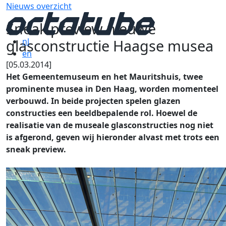
Nieuws overzicht
Sneak preview nieuwe
glasconstructie Haagse musea
nl
en
[05.03.2014]
Het Gemeentemuseum en het Mauritshuis, twee
prominente musea in Den Haag, worden momenteel
verbouwd. In beide projecten spelen glazen
constructies een beeldbepalende rol. Hoewel de
realisatie van de museale glasconstructies nog niet
is afgerond, geven wij hieronder alvast met trots een
sneak preview.