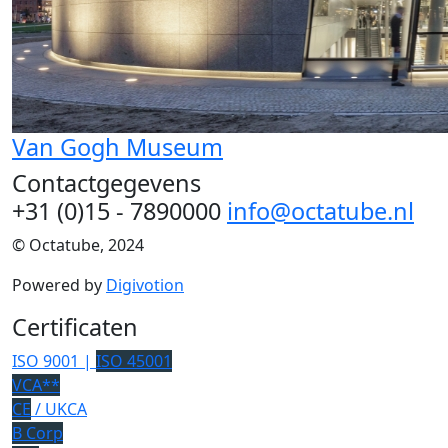
Van Gogh Museum
Contactgegevens
+31 (0)15 - 7890000
info@octatube.nl
© Octatube, 2024
Powered by
Digivotion
Certificaten
ISO 9001 |
ISO 45001
VCA**
CE
/ UKCA
B Corp