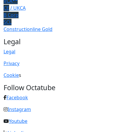
VCA**
CE
/ UKCA
B Corp
SCL
Constructionline Gold
Legal
Legal
Privacy
Cookie
s
Follow Octatube
Facebook
Instagram
Youtube