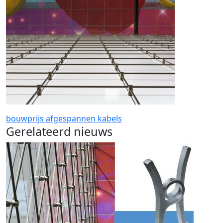
bouwprijs
afgespannen
kabels
Gerelateerd nieuws