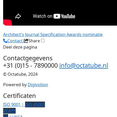
Architect's Journal
Specification Awards
nominatie
Contact
Share
Deel deze pagina
Contactgegevens
+31 (0)15 - 7890000
info@octatube.nl
© Octatube, 2024
Powered by
Digivotion
Certificaten
ISO 9001 |
ISO 45001
VCA**
CE
/ UKCA