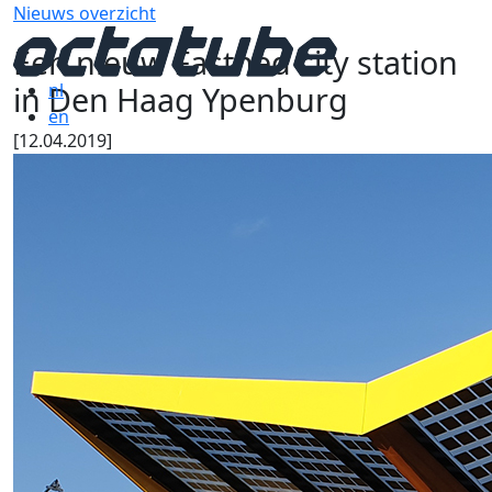
Nieuws overzicht
Een nieuw Fastned city station
in Den Haag Ypenburg
nl
en
[12.04.2019]