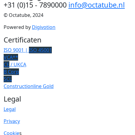
+31 (0)15 - 7890000
info@octatube.nl
© Octatube, 2024
Powered by
Digivotion
Certificaten
ISO 9001 |
ISO 45001
VCA**
CE
/ UKCA
B Corp
SCL
Constructionline Gold
Legal
Legal
Privacy
Cookie
s