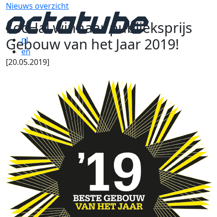
Nieuws overzicht
LocHal winnaar publieksprijs
Gebouw van het Jaar 2019!
nl
en
[20.05.2019]