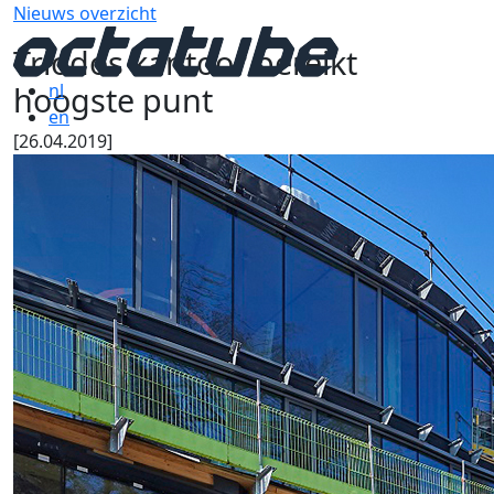
Nieuws overzicht
Triodos kantoor bereikt
hoogste punt
nl
en
[26.04.2019]