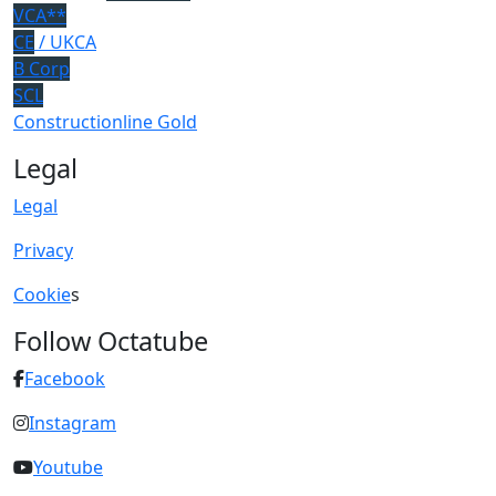
VCA**
CE
/ UKCA
B Corp
SCL
Constructionline Gold
Legal
Legal
Privacy
Cookie
s
Follow Octatube
Facebook
Instagram
Youtube