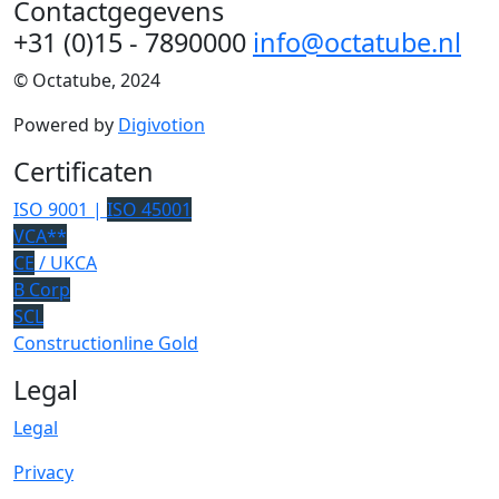
Contactgegevens
+31 (0)15 - 7890000
info@octatube.nl
© Octatube, 2024
Powered by
Digivotion
Certificaten
ISO 9001 |
ISO 45001
VCA**
CE
/ UKCA
B Corp
SCL
Constructionline Gold
Legal
Legal
Privacy