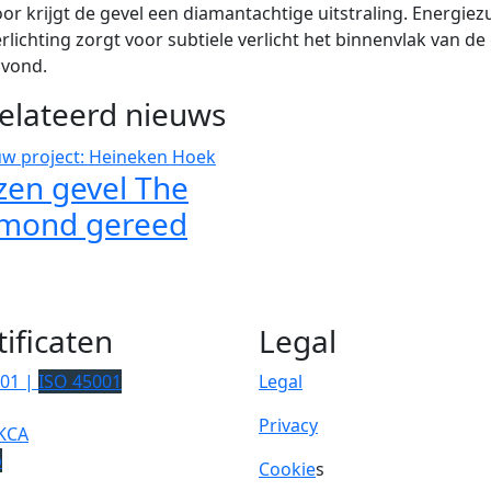
or krijgt de gevel een diamantachtige uitstraling. Energiez
rlichting zorgt voor subtiele verlicht het binnenvlak van de
avond.
elateerd nieuws
zen gevel The
mond gereed
tificaten
Legal
001 |
ISO 45001
Legal
Privacy
KCA
p
Cookie
s