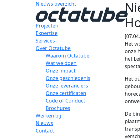
Ni
Nieuws overzicht
Ho
Projecten
Expertise
[07.04
Services
Het wo
Over Octatube
onze 
Waarom Octatube
het Le
Wat we doen
specta
Onze impact
Onze geschiedenis
Het ou
Onze leveranciers
gebouw
Onze certificaten
horeca
Code of Conduct
ontwer
Brochures
De bin
Werken bij
plaatm
Nieuws
transp
Contact
versch