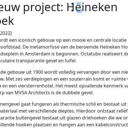
euw project: Heineken
nl
en
ek
.2022]
rdt een iconisch gebouw op een mooie en centrale locatie 
hoofdstad. De metamorfose van de beroemde Heineken Ho
idseplein in Amsterdam is begonnen. Octatube realiseert d
culaire transparante gevel en luifel.
de gebouw uit 1900 wordt volledig vervangen door een ni
. Met zes verdiepingen en een souterrain komt er ruimte 
 en een viersterrenhotel. Het meest opvallende kenmerk v
p van MVSA Architects is de dubbele gevel.
nengevel gaat fungeren als thermische schil en bestaat uit 
ateriaal met verschillende dieptes. Hierdoor ontstaat reliëf
arante buitengevel bestaat uit glazen driehoeken die we o
illende hoeken plaatsen en hangen aan een kabelconstruct