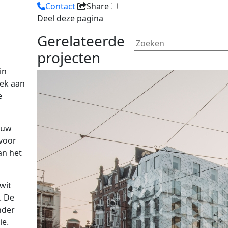
Contact
Share
Deel deze pagina
Gerelateerde
projecten
in
ek aan
e
euw
voor
an het
wit
. De
nder
ie.