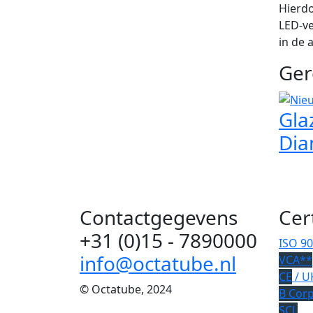
Hierdo
LED-ve
in de 
Ger
Gla
Dia
Contactgegevens
Cer
+31 (0)15 - 7890000
ISO 9
info@octatube.nl
VCA**
CE
/ U
© Octatube, 2024
B Cor
SCL