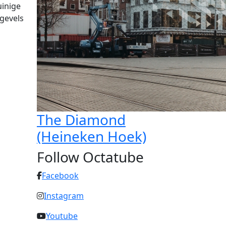
uinige
 gevels
The Diamond
(Heineken Hoek)
Follow Octatube
Facebook
Instagram
Youtube