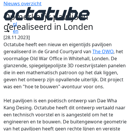
Nieuws overzicht
Opmerkelijk paviljoen
gerealiseerd in Londen
nl
en
[28.11.2023]
Octatube heeft een nieuw en eigentijds paviljoen
gerealiseerd in de Grand Courtyard van
The OWO
, het
voormalige Old War Office in Whitehall, Londen. De
glanzende, spiegelgepolijste 3D roestvrijstalen panelen
die in een mathematisch patroon op het dak liggen,
geven het ontwerp zijn opvallende uiterlijk. Dit project
was een "hoe te bouwen"-avontuur voor ons.
Het paviljoen is een poëtisch ontwerp van Dae Wha
Kang Desing. Octatube heeft dit ontwerp vertaald naar
een technisch voorstel en is aangesteld om het te
engineeren en te bouwen. De buitengewone geometrie
van het paviljoen heeft geen rechte lijnen en vereiste