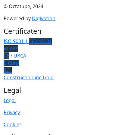
© Octatube, 2024
Powered by
Digivotion
Certificaten
ISO 9001 |
ISO 45001
VCA**
CE
/ UKCA
B Corp
SCL
Constructionline Gold
Legal
Legal
Privacy
Cookie
s