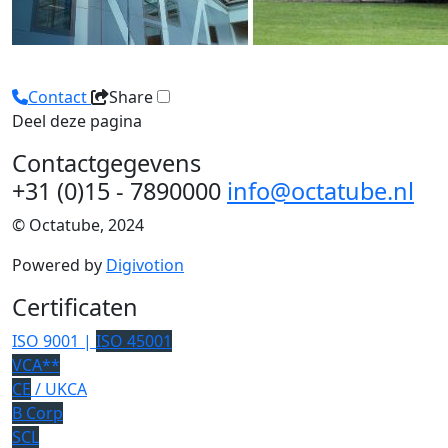
Contact
Share
Deel deze pagina
Contactgegevens
+31 (0)15 - 7890000
info@octatube.nl
© Octatube, 2024
Powered by
Digivotion
Certificaten
ISO 9001 |
ISO 45001
VCA**
CE
/ UKCA
B Corp
SCL