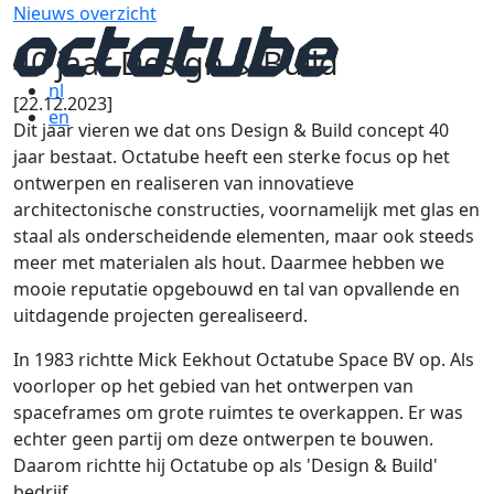
Nieuws overzicht
40 jaar Design & Build
nl
[22.12.2023]
en
Dit jaar vieren we dat ons Design & Build concept 40
jaar bestaat. Octatube heeft een sterke focus op het
ontwerpen en realiseren van innovatieve
architectonische constructies, voornamelijk met glas en
staal als onderscheidende elementen, maar ook steeds
meer met materialen als hout. Daarmee hebben we
mooie reputatie opgebouwd en tal van opvallende en
uitdagende projecten gerealiseerd.
In 1983 richtte Mick Eekhout Octatube Space BV op. Als
voorloper op het gebied van het ontwerpen van
spaceframes om grote ruimtes te overkappen. Er was
echter geen partij om deze ontwerpen te bouwen.
Daarom richtte hij Octatube op als 'Design & Build'
bedrijf.