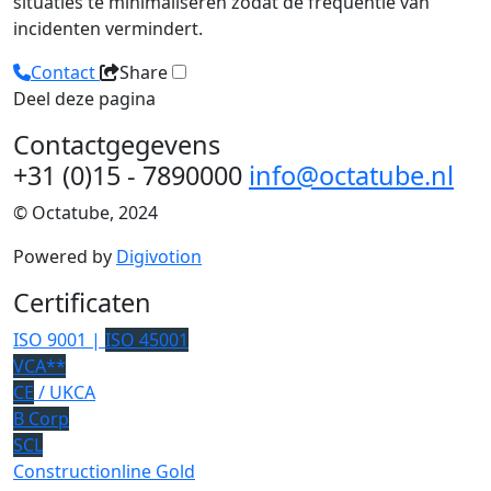
situaties te minimaliseren zodat de frequentie van
incidenten vermindert.
Contact
Share
Deel deze pagina
Contactgegevens
+31 (0)15 - 7890000
info@octatube.nl
© Octatube, 2024
Powered by
Digivotion
Certificaten
ISO 9001 |
ISO 45001
VCA**
CE
/ UKCA
B Corp
SCL
Constructionline Gold