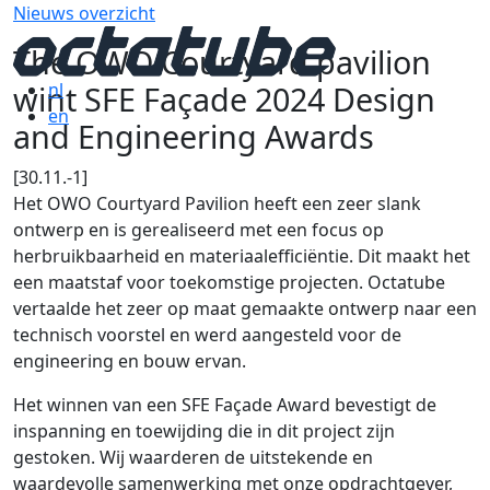
Nieuws overzicht
The OWO Courtyard pavilion
wint SFE Façade 2024 Design
nl
en
and Engineering Awards
[30.11.-1]
Het OWO Courtyard Pavilion heeft een zeer slank
ontwerp en is gerealiseerd met een focus op
herbruikbaarheid en materiaalefficiëntie. Dit maakt het
een maatstaf voor toekomstige projecten. Octatube
vertaalde het zeer op maat gemaakte ontwerp naar een
technisch voorstel en werd aangesteld voor de
engineering en bouw ervan.
Het winnen van een SFE Façade Award bevestigt de
inspanning en toewijding die in dit project zijn
gestoken. Wij waarderen de uitstekende en
waardevolle samenwerking met onze opdrachtgever,