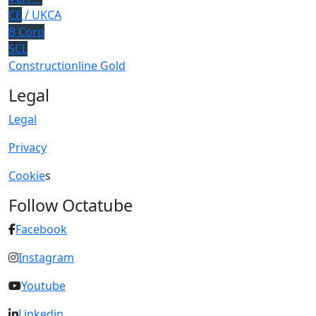
CE
/ UKCA
B Corp
SCL
Constructionline Gold
Legal
Legal
Privacy
Cookie
s
Follow Octatube
Facebook
Instagram
Youtube
Linkedin