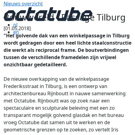
Nieuws overzicht
Bouwwereld - Passage Tilburg
nl
[01.05.2018]
en
"Het golvende dak van een winkelpassage in Tilburg
wordt gedragen door een heel lichte staalconstructie
die werkt als reciprocal frame. De boutverbindingen
tussen de verschillende framedelen zijn vrijwel
onzichtbaar gedetailleerd.
De nieuwe overkapping van de winkelpassage
Frederiksstraat in Tilburg, is een ontwerp van
architectenbureau Rijnboutt in nauwe samenwerking
met Octatube. Rijnboutt was op zoek naar een
spectaculaire en sculpturale beleving met een zo
transparant mogelijk golvend glasdak en het bureau
vroeg Octatube dat sa­men uit te werken en de
geometrische grenzen op te zoeken, zo vertelt Iris