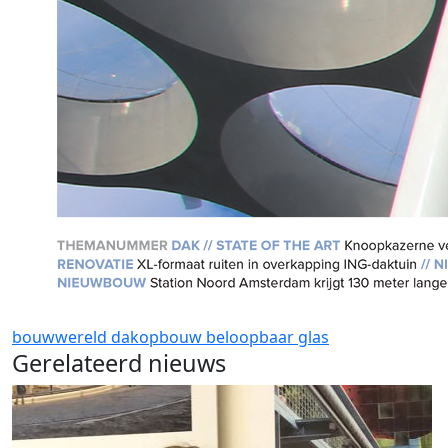
bouwwereld
dakopbouw
beloopbaar glas
Gerelateerd nieuws