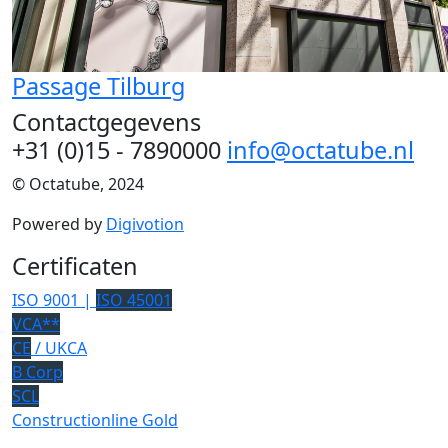
Passage Tilburg
Contactgegevens
+31 (0)15 - 7890000
info@octatube.nl
© Octatube, 2024
Powered by
Digivotion
Certificaten
ISO 9001 |
ISO 45001
VCA**
CE
/ UKCA
B Corp
SCL
Constructionline Gold