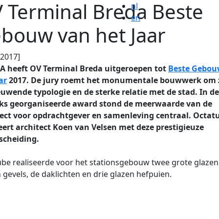
 Terminal Breda Beste
nl
en
bouw van het Jaar
.2017]
A heeft OV Terminal Breda uitgeroepen tot
Beste Gebou
ar
2017. De jury roemt het monumentale bouwwerk om 
uwende typologie en de sterke relatie met de stad. In d
ijks georganiseerde award stond de meerwaarde van de
tect voor opdrachtgever en samenleving centraal. Octat
teert architect Koen van Velsen met deze prestigieuze
scheiding.
be realiseerde voor het stationsgebouw twee grote glazen
 gevels, de daklichten en drie glazen hefpuien.