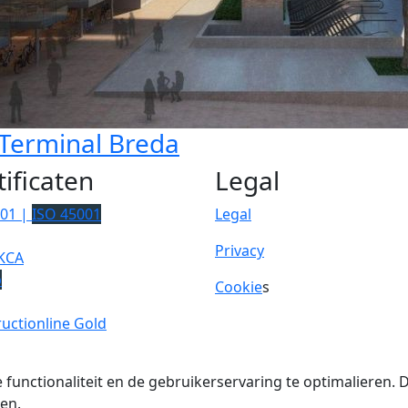
Terminal Breda
tificaten
Legal
001 |
ISO 45001
Legal
Privacy
KCA
p
Cookie
s
uctionline Gold
 functionaliteit en de gebruikerservaring te optimalieren
en.