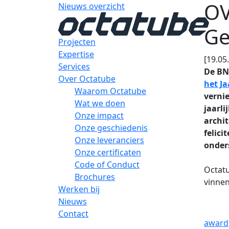
OV
Nieuws overzicht
Ge
Projecten
Expertise
[19.05
Services
De BN
Over Octatube
het Ja
Waarom Octatube
vernie
Wat we doen
jaarl
Onze impact
archi
Onze geschiedenis
felici
Onze leveranciers
onder
Onze certificaten
Code of Conduct
Octatu
Brochures
vinnen
Werken bij
Nieuws
Contact
award