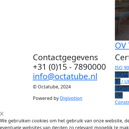
OV 
Contactgegevens
Cer
+31 (0)15 - 7890000
ISO 9
info@octatube.nl
VCA**
CE
/ U
© Octatube, 2024
B Cor
SCL
Powered by
Digivotion
Constr
We gebruiken cookies om het gebruik van onze website, de
eventuele websites van derden zo relevant mogelijk te mak