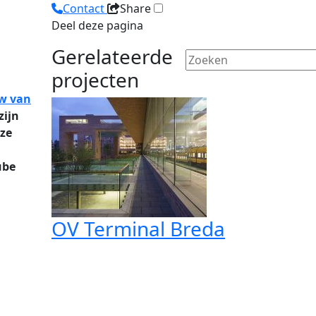
Contact
Share
Deel deze pagina
Gerelateerde
projecten
w van
zijn
eze
ube
OV Terminal Breda