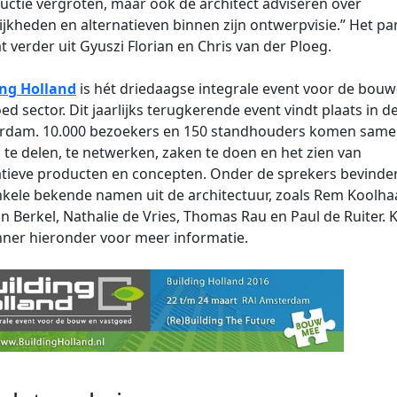
uctie vergroten, maar ook de architect adviseren over
jkheden en alternatieven binnen zijn ontwerpvisie.” Het pa
t verder uit Gyuszi Florian en Chris van der Ploeg.
ing Holland
is hét driedaagse integrale event voor de bouw
ed sector. Dit jaarlijks terugkerende event vindt plaats in d
rdam. 10.000 bezoekers en 150 standhouders komen sam
 te delen, te netwerken, zaken te doen en het zien van
tieve producten en concepten. Onder de sprekers bevinden
kele bekende namen uit de architectuur, zoals Rem Koolha
n Berkel, Nathalie de Vries, Thomas Rau en Paul de Ruiter. K
ner hieronder voor meer informatie.