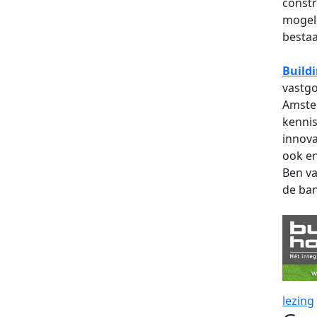
constr
mogeli
bestaa
Build
vastgo
Amste
kennis
innova
ook en
Ben va
de ban
lezing