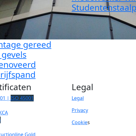
Studentenstaalp
tage gereed
 gevels
enoveerd
rijfspand
tificaten
Legal
001 |
ISO 45001
Legal
Privacy
KCA
p
Cookie
s
uctionline Gold