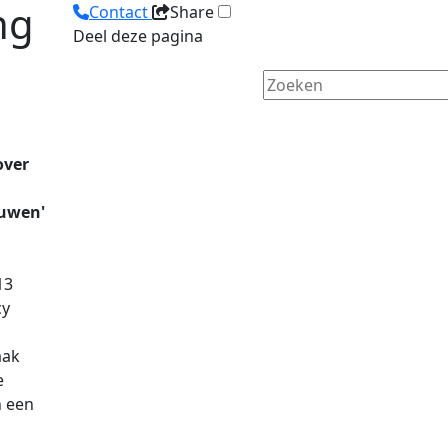
ng
Contact
Share
Deel deze pagina
ver
ouwen'
13
cy
aak
e
n een