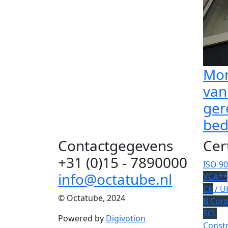
Mon
van
ger
bed
Contactgegevens
Cer
+31 (0)15 - 7890000
ISO 9
info@octatube.nl
VCA**
CE
/ U
© Octatube, 2024
B Cor
SCL
Powered by
Digivotion
Constr