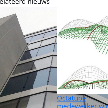
elateerd nieuws
Octatube
medewerker wi