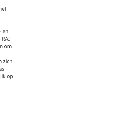
nel
- en
e RAI
en om
 zich
as,
lik op