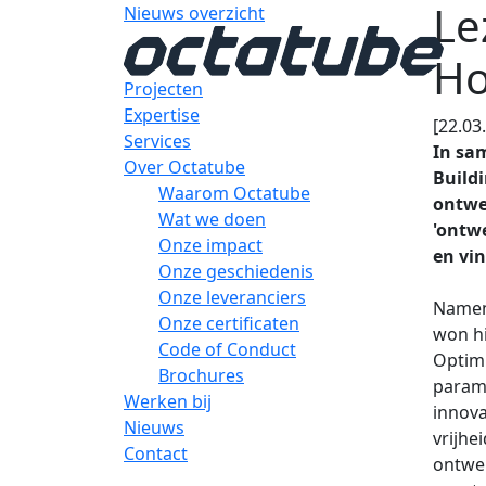
Le
Nieuws overzicht
Ho
Projecten
Expertise
[22.03
Services
In sa
Over Octatube
Build
Waarom Octatube
ontwer
Wat we doen
'ontw
Onze impact
en vi
Onze geschiedenis
Onze leveranciers
Namens
Onze certificaten
won hi
Code of Conduct
Optimi
Brochures
parame
Werken bij
innova
Nieuws
vrijhe
Contact
ontwer