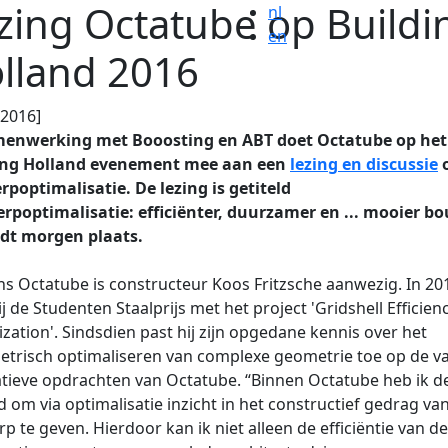
zing Octatube op Buildi
nl
en
lland 2016
.2016]
menwerking met Booosting en ABT doet Octatube op het
ing Holland evenement mee aan een
lezing en discussie
o
poptimalisatie. De lezing is getiteld
erpoptimalisatie:
efficiënter, duurzamer en ... mooier b
ndt morgen plaats.
 Octatube is constructeur Koos Fritzsche aanwezig. In 20
j de Studenten Staalprijs met het project 'Gridshell Efficien
zation'. Sindsdien past hij zijn opgedane kennis over het
trisch optimaliseren van complexe geometrie toe op de v
tieve opdrachten van Octatube. “Binnen Octatube heb ik d
id om via optimalisatie inzicht in het constructief gedrag va
p te geven. Hierdoor kan ik niet alleen de efficiëntie van de