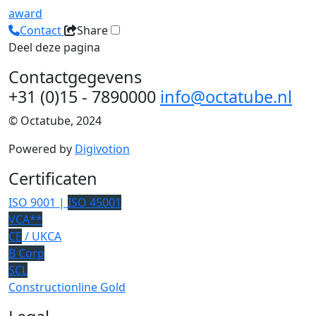
award
Contact
Share
Deel deze pagina
Contactgegevens
+31 (0)15 - 7890000
info@octatube.nl
© Octatube, 2024
Powered by
Digivotion
Certificaten
ISO 9001 |
ISO 45001
VCA**
CE
/ UKCA
B Corp
SCL
Constructionline Gold