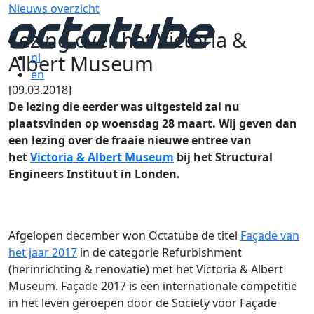
Nieuws overzicht
Lezing over het Victoria &
Albert Museum
nl
en
[09.03.2018]
De lezing die eerder was uitgesteld zal nu
plaatsvinden op woensdag 28 maart. Wij geven dan
een lezing over de fraaie nieuwe entree van
het
Victoria & Albert Museum
bij het Structural
Engineers Instituut in Londen.
Afgelopen december won Octatube de titel
Façade van
het jaar 2017
in de categorie Refurbishment
(herinrichting & renovatie) met het Victoria & Albert
Museum. Façade 2017 is een internationale competitie
in het leven geroepen door de Society voor Façade