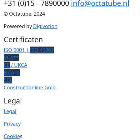
+31 (0)15 - 7890000
info@octatube.nl
© Octatube, 2024
Powered by
Digivotion
Certificaten
ISO 9001 |
ISO 45001
VCA**
CE
/ UKCA
B Corp
SCL
Constructionline Gold
Legal
Legal
Privacy
Cookie
s