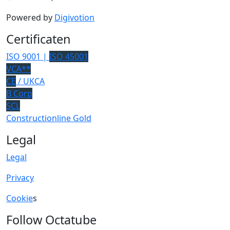
Powered by
Digivotion
Certificaten
ISO 9001 |
ISO 45001
VCA**
CE
/ UKCA
B Corp
SCL
Constructionline Gold
Legal
Legal
Privacy
Cookie
s
Follow Octatube