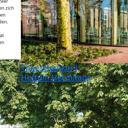
zeer
en zich
gen
den.
at
en
Theeschenkerij
Hoftuin Hermitage