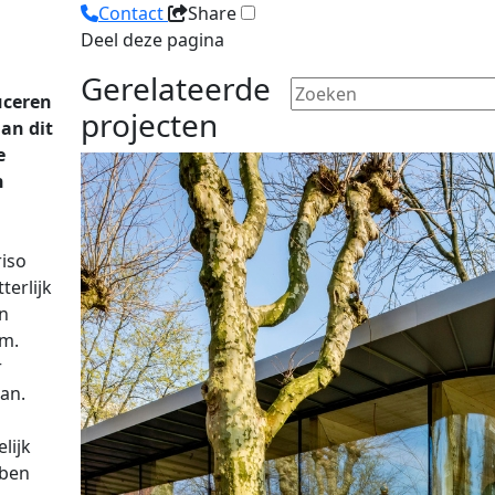
Contact
Share
Deel deze pagina
Gerelateerde
uceren
projecten
an dit
e
n
riso
terlijk
in
am.
r
an.
lijk
bben