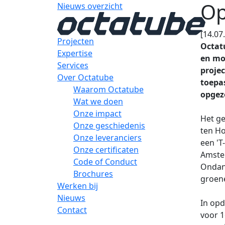
Op
Nieuws overzicht
[14.07
Projecten
Octat
Expertise
en mon
Services
projec
Over Octatube
toepa
Waarom Octatube
opgez
Wat we doen
Onze impact
Het ge
Onze geschiedenis
ten Ho
Onze leveranciers
een 'T
Onze certificaten
Amste
Code of Conduct
Ondank
Brochures
groene
Werken bij
Nieuws
In opd
Contact
voor 1