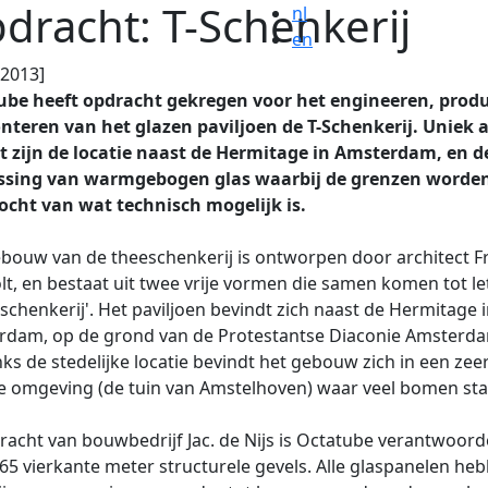
dracht: T-Schenkerij
nl
en
.2013]
ube heeft opdracht gekregen voor het engineeren, prod
teren van het glazen paviljoen de T-Schenkerij. Uniek a
t zijn de locatie naast de Hermitage in Amsterdam, en d
ssing van warmgebogen glas waarbij de grenzen worde
ocht van wat technisch mogelijk is.
bouw van de theeschenkerij is ontworpen door architect F
lt, en bestaat uit twee vrije vormen die samen komen tot let
-schenkerij'. Het paviljoen bevindt zich naast de Hermitage 
rdam, op de grond van de Protestantse Diaconie Amsterd
s de stedelijke locatie bevindt het gebouw zich in een zee
 omgeving (de tuin van Amstelhoven) waar veel bomen sta
racht van bouwbedrijf Jac. de Nijs is Octatube verantwoorde
65 vierkante meter structurele gevels. Alle glaspanelen he