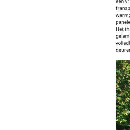
een vr
transp
warmg
panele
Het t
gelami
volled
deuren