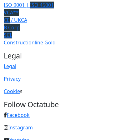
ISO 9001 |
ISO 45001
VCA**
CE
/ UKCA
B Corp
SCL
Constructionline Gold
Legal
Legal
Privacy
Cookie
s
Follow Octatube
Facebook
Instagram