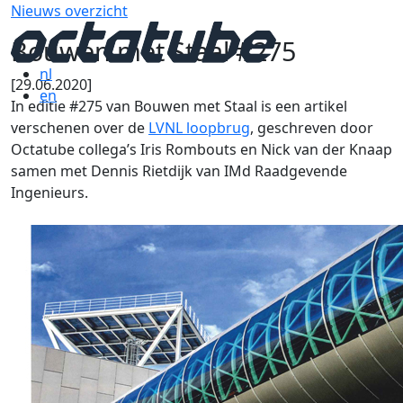
Nieuws overzicht
Bouwen met Staal #275
nl
[29.06.2020]
en
In editie #275 van Bouwen met Staal is een artikel
verschenen over de
LVNL loopbrug
, geschreven door
Octatube collega’s Iris Rombouts en Nick van der Knaap
samen met Dennis Rietdijk van IMd Raadgevende
Ingenieurs.