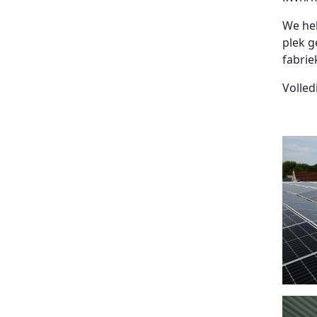
We heb
plek g
fabrie
Volled