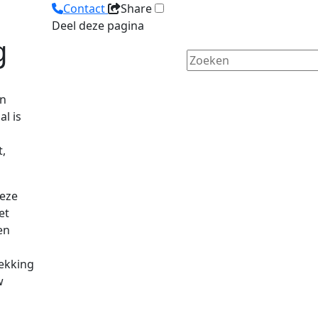
Contact
Share
Deel deze pagina
g
en
l is
t,
Deze
et
en
ekking
w