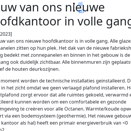
uw van ons nieuwe
nl
en
ofdkantoor in volle gan
.2023]
w van ons nieuwe hoofdkantoor is in volle gang. Alle glaz
anelen zitten op hun plek. Het dak van de nieuwe fabrieksha
ig bedekt met zonnepanelen en binnen in het gebouw is de
ang ook duidelijk zichtbaar. Alle binnenmuren zijn geplaats
ief de houten deurkozijnen.
 moment worden de technische installaties geïnstalleerd. 
n in het zicht omdat we geen verlaagd plafond installeren. H
tplafond zorgt ervoor dat alle ruimtes gekoeld, verwarmd 
tileerd kunnen worden om een comfortabele en gezonde
mgeving te creëren voor alle Octanen. Warmte/koude opw
rt via een bodemsysteem (geothermie). Het nieuwe gebou
 kantoor als hal) heeft een primair energieverbruik van <0
2.