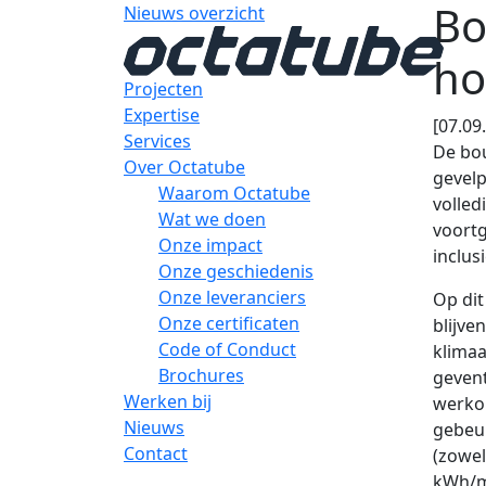
Bo
Nieuws overzicht
ho
Projecten
Expertise
[07.09
Services
De bou
Over Octatube
gevelp
Waarom Octatube
volled
Wat we doen
voortg
Onze impact
inclus
Onze geschiedenis
Onze leveranciers
Op dit
Onze certificaten
blijve
Code of Conduct
klimaa
Brochures
geven
Werken bij
werko
Nieuws
gebeu
Contact
(zowel
kWh/m