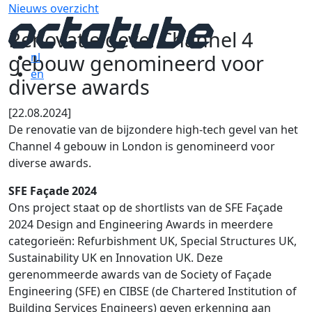
Nieuws overzicht
Renovatie gevel Channel 4
gebouw genomineerd voor
nl
en
diverse awards
[22.08.2024]
De renovatie van de bijzondere high-tech gevel van het
Channel 4 gebouw in London is genomineerd voor
diverse awards.
SFE Façade 2024
Ons project staat op de shortlists van de SFE Façade
2024 Design and Engineering Awards in meerdere
categorieën: Refurbishment UK, Special Structures UK,
Sustainability UK en Innovation UK. Deze
gerenommeerde awards van de Society of Façade
Engineering (SFE) en CIBSE (de Chartered Institution of
Building Services Engineers) geven erkenning aan