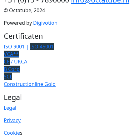
© Octatube, 2024
Powered by
Digivotion
Certificaten
ISO 9001 |
ISO 45001
VCA**
CE
/ UKCA
B Corp
SCL
Constructionline Gold
Legal
Legal
Privacy
Cookie
s