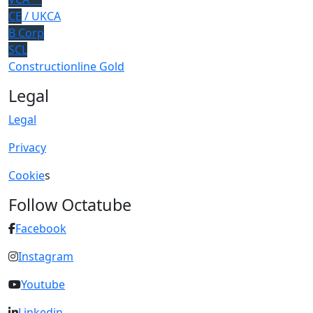
CE
/ UKCA
B Corp
SCL
Constructionline Gold
Legal
Legal
Privacy
Cookie
s
Follow Octatube
Facebook
Instagram
Youtube
Linkedin