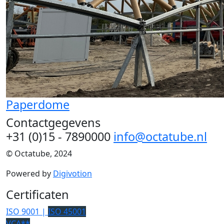
Paperdome
Contactgegevens
+31 (0)15 - 7890000
info@octatube.nl
© Octatube, 2024
Powered by
Digivotion
Certificaten
ISO 9001 |
ISO 45001
VCA**