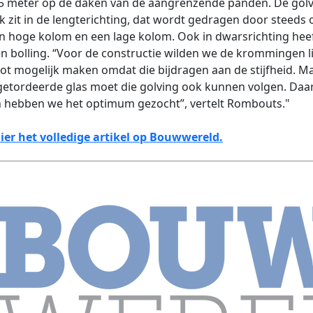
 5 meter op de daken van de aangrenzende panden. De golv
k zit in de lengterichting, dat wordt gedragen door steeds
 hoge kolom en een lage kolom. Ook in dwarsrichting heef
n bolling. “Voor de constructie wilden we de krommingen li
ot mogelijk maken omdat die bijdragen aan de stijf­heid. M
etordeerde glas moet die golving ook kunnen volgen. Daa
 hebben we het optimum gezocht”, vertelt Rombouts."
ier het volledige artikel op Bouwwereld.