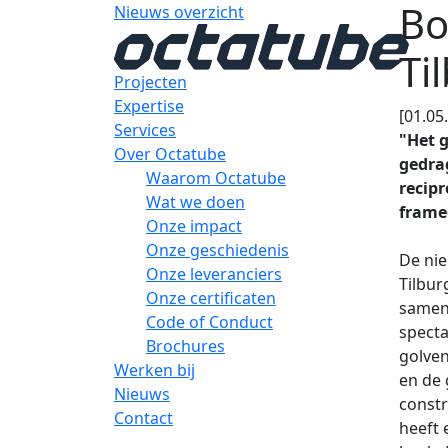
Bo
Nieuws overzicht
Ti
Projecten
Expertise
[01.05
Services
"Het 
Over Octatube
gedrag
Waarom Octatube
recip
Wat we doen
framed
Onze impact
Onze geschiedenis
De nie
Onze leveranciers
Tilbur
Onze certificaten
samen
Code of Conduct
specta
Brochures
golven
Werken bij
en de 
Nieuws
constr
Contact
heeft 