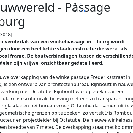
uwwereld - Passage
nl
en
lburg
.2018]
golvende dak van een winkelpassage in Tilburg wordt
en door een heel lichte staalconstructie die werkt als
rocal frame. De boutverbindingen tussen de verschillend
elen zijn vrijwel onzichtbaar gedetailleerd.
uwe overkapping van de winkelpassage Frederiksstraat in
g, is een ontwerp van architectenbureau Rijnboutt in nauw
werking met Octatube. Rijnboutt was op zoek naar een
culaire en sculpturale beleving met een zo transparant mog
d glasdak en het bureau vroeg Octatube dat sa­men uit te
geometrische grenzen op te zoeken, zo vertelt Iris Rombou
ucteur en projectleider bij Octatube. De nieuwe winkelpas
een breedte van 7 meter. De overkapping staat met kolomm