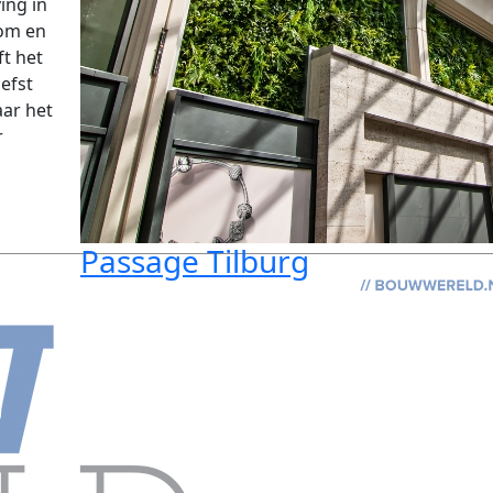
ing in
 om en
t het
efst
aar het
r
Passage Tilburg