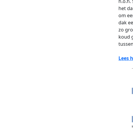
h.o.h.
het da
om een
dak ee
zo gro
koud g
tussen
Lees h