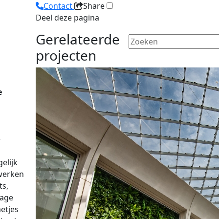
Contact
Share
Deel deze pagina
Gerelateerde
projecten
e
e
elijk
 werken
ts,
sage
etjes