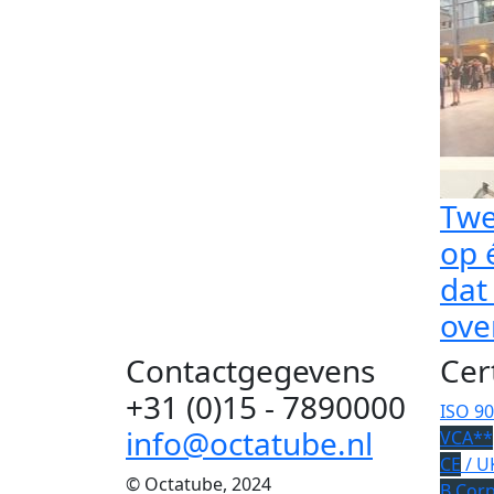
Twe
op 
dat
ove
Contactgegevens
Cer
+31 (0)15 - 7890000
ISO 9
info@octatube.nl
VCA**
CE
/ U
© Octatube, 2024
B Cor