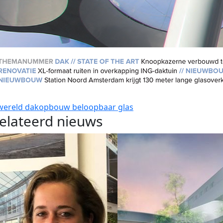
wereld
dakopbouw
beloopbaar glas
elateerd nieuws