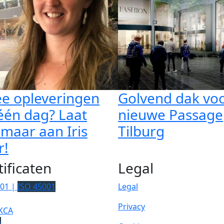
e opleveringen
Golvend dak vo
één dag? Laat
nieuwe Passage
 maar aan Iris
Tilburg
r!
tificaten
Legal
001 |
ISO 45001
Legal
Privacy
KCA
p