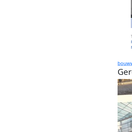
bouw
Ger