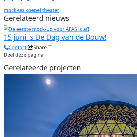
mock-up
koepel
theater
Gerelateerd nieuws
15 juni is De Dag van de Bouw!
Contact
Share
Deel deze pagina
Gerelateerde projecten