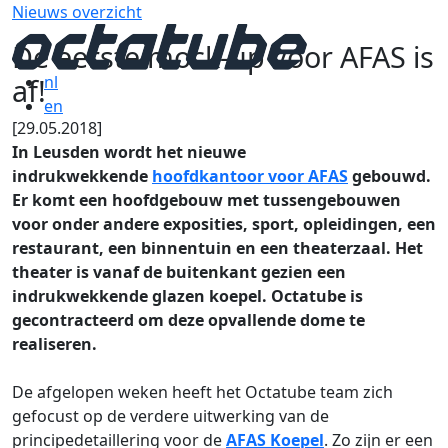
Nieuws overzicht
De eerste mock-up voor AFAS is
af!
nl
en
[29.05.2018]
In Leusden wordt het nieuwe
indrukwekkende
hoofdkantoor voor AFAS
gebouwd.
Er komt een hoofdgebouw met tussengebouwen
voor onder andere exposities, sport, opleidingen, een
restaurant, een binnentuin en een theaterzaal. Het
theater is vanaf de buitenkant gezien een
indrukwekkende glazen koepel. Octatube is
gecontracteerd om deze opvallende dome te
realiseren.
De afgelopen weken heeft het Octatube team zich
gefocust op de verdere uitwerking van de
principedetaillering voor de
AFAS Koepel
. Zo zijn er een