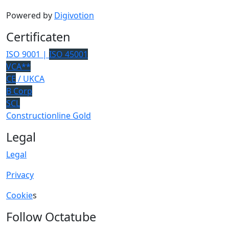
Powered by
Digivotion
Certificaten
ISO 9001 |
ISO 45001
VCA**
CE
/ UKCA
B Corp
SCL
Constructionline Gold
Legal
Legal
Privacy
Cookie
s
Follow Octatube