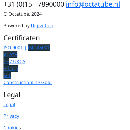
+31 (0)15 - 7890000
info@octatube.nl
© Octatube, 2024
Powered by
Digivotion
Certificaten
ISO 9001 |
ISO 45001
VCA**
CE
/ UKCA
B Corp
SCL
Constructionline Gold
Legal
Legal
Privacy
Cookie
s