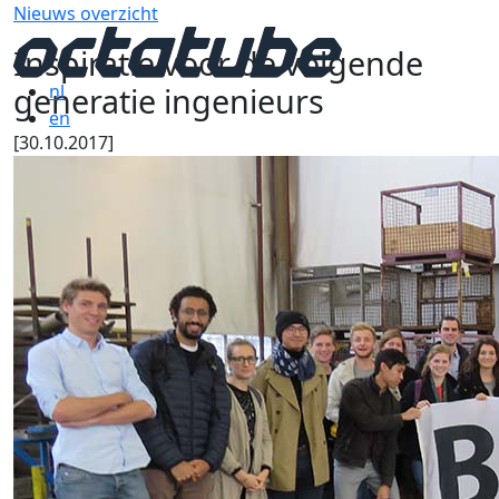
Nieuws overzicht
Inspiratie voor de volgende
generatie ingenieurs
nl
en
[30.10.2017]