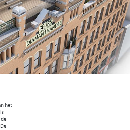
an het
is
 de
 De