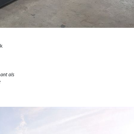
ek
ant als
e