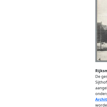
Rijk
De ges
Sijtho
aangek
onder
Archi
worde