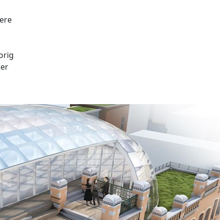
 ere
orig
ter