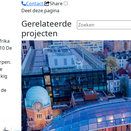
Contact
Share
Deel deze pagina
Gerelateerde
projecten
frika
910 De
rpen.
te
kkig
 de