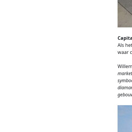
Capita
Als he
waar d
Willem
market
symboo
diaman
gebouw