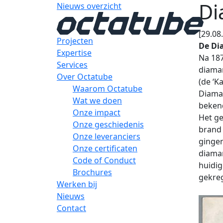
Di
Nieuws overzicht
[29.08
Projecten
De Di
Expertise
Na 18
Services
diaman
Over Octatube
(de ‘K
Waarom Octatube
Diama
Wat we doen
bekend
Onze impact
Het ge
Onze geschiedenis
brand 
Onze leveranciers
gingen
Onze certificaten
diaman
Code of Conduct
huidi
Brochures
gekreg
Werken bij
Nieuws
Contact