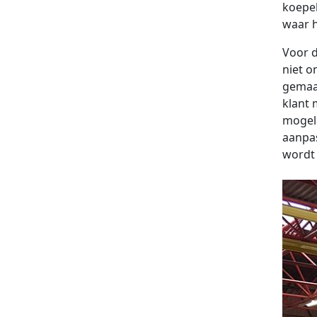
koepel
waar h
Voor d
niet o
gemaak
klant 
mogeli
aanpas
wordt 