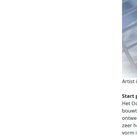
Artist
Start 
Het Oc
bouwte
ontwer
zeer h
vorm i