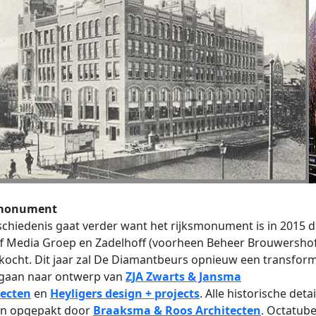
smonument
chiedenis gaat verder want het rijksmonument is in 2015 
ff Media Groep en Zadelhoff (voorheen Beheer Brouwershof
ocht. Dit jaar zal De Diamantbeurs opnieuw een transform
gaan naar ontwerp van
ZJA Zwarts & Jansma
tecten
en
Heyligers design + projects
. Alle historische detai
n opgepakt door
Braaksma & Roos Architecten
. Octatube