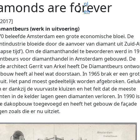
amonds are forever
nl
en
.2017]
amantbeurs (werk in uitvoering)
70 beleefde Amsterdam een grote economische bloei. De
tindustrie bloeide door de aanvoer van diamant uit Zuid-A
aapse tijd’). Om de diamanthandel te bevorderen werd in 1
ntbeurs voor diamanthandel in Amsterdam gebouwd. De
e architect Gerrit van Arkel heeft De Diamantbeurs ontwo
bouw heeft al heel wat doorstaan. In 1965 brak er een gro
uit. Het pand moest gedeeltelijk worden afgebroken. Gelu
 er dankzij de vuurvaste kluizen en het feit dat de meeste
ten in de kelder lagen geen diamanten verloren. In 1990 is
ge dakopbouw toegevoegd en heeft het gebouw de façade
en zoals die er nu uitziet.