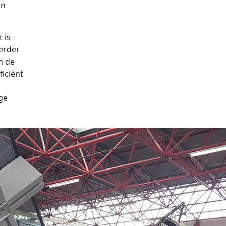
an
 is
eerder
n de
ficiënt
ge